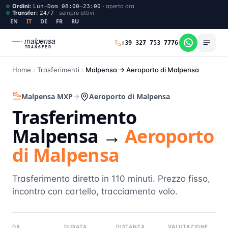
Ordini
:
·
aperto ora
Lun–Dom 08:00–23:00
Transfer
:
·
sempre attivi
24/7
EN
IT
DE
FR
RU
malpensa
+39 327 753 7776
TRANSFER
Home
Trasferimenti
Malpensa →
Aeroporto di Malpensa
Malpensa MXP
Aeroporto di Malpensa
Trasferimento
Malpensa →
Aeroporto
di Malpensa
Trasferimento diretto in 110 minuti. Prezzo fisso,
incontro con cartello, tracciamento volo.
DA
DURATA
DISTANZA
VALUTAZIONE