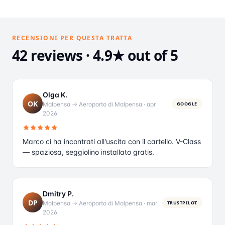
RECENSIONI PER QUESTA TRATTA
42 reviews · 4.9★ out of 5
Olga K.
OK
Malpensa → Aeroporto di Malpensa
·
apr
GOOGLE
2026
Marco ci ha incontrati all'uscita con il cartello. V-Class
— spaziosa, seggiolino installato gratis.
Dmitry P.
DP
Malpensa → Aeroporto di Malpensa
·
mar
TRUSTPILOT
2026