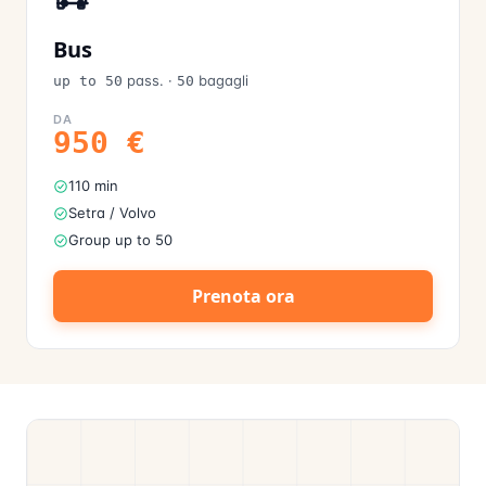
Bus
pass.
·
bagagli
up to 50
50
DA
950
€
110 min
Setra / Volvo
Group up to 50
Prenota ora