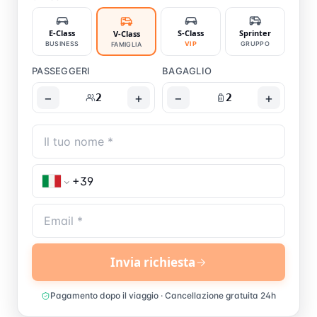
E-Class
S-Class
Sprinter
V-Class
BUSINESS
VIP
GRUPPO
FAMIGLIA
PASSEGGERI
BAGAGLIO
−
+
−
+
2
2
Invia richiesta
Pagamento dopo il viaggio · Cancellazione gratuita 24h