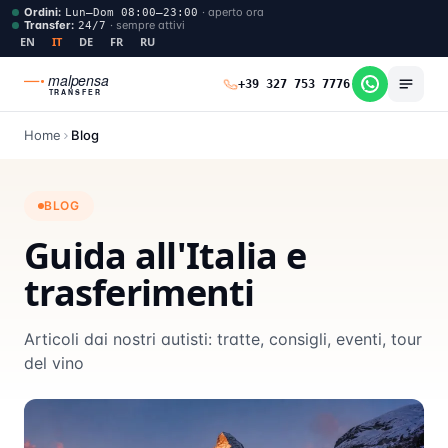
Ordini
:
·
aperto ora
Lun–Dom 08:00–23:00
Transfer
:
·
sempre attivi
24/7
EN
IT
DE
FR
RU
malpensa
+39 327 753 7776
TRANSFER
Home
Blog
BLOG
Guida all'Italia e
trasferimenti
Articoli dai nostri autisti: tratte, consigli, eventi, tour
del vino