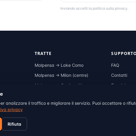
Inviando accetti la
politica sulla privacy
.
TRATTE
SUPPORT
Malpensa →
Lake Como
FAQ
Malpensa →
Milan (centre)
Contatti
Malpensa →
Cortina d'Ampezzo
Termini
ie
Malpensa →
Zermatt
Privacy
r analizzare il traffico e migliorare il servizio. Puoi accettare o rifiu
Malpensa →
Monte Carlo
Cookie
iva privacy
Rifiuta