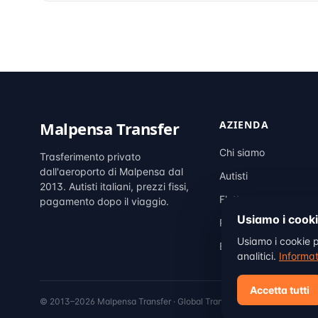
Malpensa Transfer
AZIENDA
Chi siamo
Trasferimento privato
dall'aeroporto di Malpensa dal
Autisti
2013. Autisti italiani, prezzi fissi,
Flotta
pagamento dopo il viaggio.
Usiamo i cook
Recensioni
Usiamo i cookie pe
Blog
analitici.
Informat
Accetta tutti
© 2013–2026 Malpensa Transfer · Global Transfer Italia ·
Milano, Italia