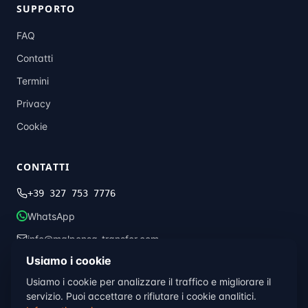
SUPPORTO
FAQ
Contatti
Termini
Privacy
Cookie
CONTATTI
+39 327 753 7776
WhatsApp
info@malpensa-transfer.com
Usiamo i cookie
Usiamo i cookie per analizzare il traffico e migliorare il
© 2013–2026 Malpensa Transfer · Global Transfer Italia ·
Milano, Italia
servizio. Puoi accettare o rifiutare i cookie analitici.
Termini
Privacy
Cookie