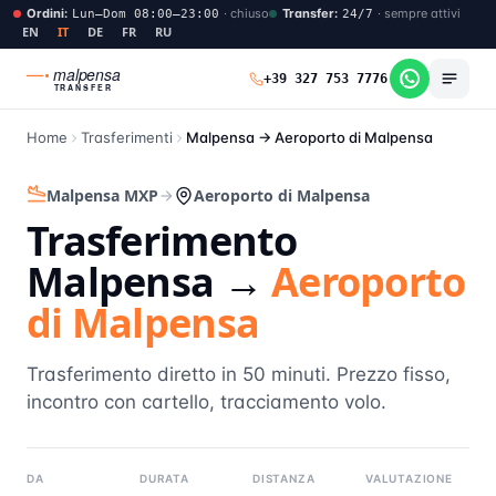
Ordini
:
·
chiuso
Transfer
:
·
sempre attivi
Lun–Dom 08:00–23:00
24/7
EN
IT
DE
FR
RU
malpensa
+39 327 753 7776
TRANSFER
Home
Trasferimenti
Malpensa →
Aeroporto di Malpensa
Malpensa MXP
Aeroporto di Malpensa
Trasferimento
Malpensa →
Aeroporto
di Malpensa
Trasferimento diretto in 50 minuti. Prezzo fisso,
incontro con cartello, tracciamento volo.
DA
DURATA
DISTANZA
VALUTAZIONE