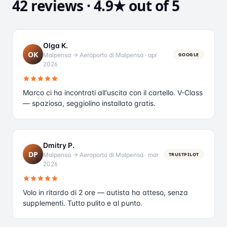
42 reviews · 4.9★ out of 5
Olga K.
OK
Malpensa → Aeroporto di Malpensa
·
apr
GOOGLE
2026
Marco ci ha incontrati all'uscita con il cartello. V-Class
— spaziosa, seggiolino installato gratis.
Dmitry P.
DP
Malpensa → Aeroporto di Malpensa
·
mar
TRUSTPILOT
2026
Volo in ritardo di 2 ore — autista ha atteso, senza
supplementi. Tutto pulito e al punto.