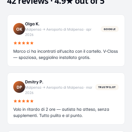
42 reviews · 4.9★ out of 5
Olga K.
OK
Malpensa → Aeroporto di Malpensa
·
apr
GOOGLE
2026
Marco ci ha incontrati all'uscita con il cartello. V-Class
— spaziosa, seggiolino installato gratis.
Dmitry P.
DP
Malpensa → Aeroporto di Malpensa
·
mar
TRUSTPILOT
2026
Volo in ritardo di 2 ore — autista ha atteso, senza
supplementi. Tutto pulito e al punto.