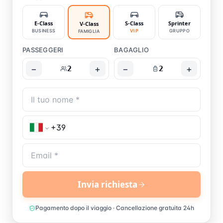
E-Class
S-Class
Sprinter
V-Class
BUSINESS
VIP
GRUPPO
FAMIGLIA
PASSEGGERI
BAGAGLIO
−
+
−
+
2
2
Invia richiesta
Pagamento dopo il viaggio · Cancellazione gratuita 24h