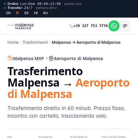
Ordini
:
·
aperto ora
Lun–Dom 08:00–23:00
Transfer
:
·
sempre attivi
24/7
EN
IT
DE
FR
RU
malpensa
+39 327 753 7776
TRANSFER
Home
Trasferimenti
Malpensa →
Aeroporto di Malpensa
Malpensa MXP
Aeroporto di Malpensa
Trasferimento
Malpensa →
Aeroporto
di Malpensa
Trasferimento diretto in 60 minuti. Prezzo fisso,
incontro con cartello, tracciamento volo.
DA
DURATA
DISTANZA
VALUTAZIONE