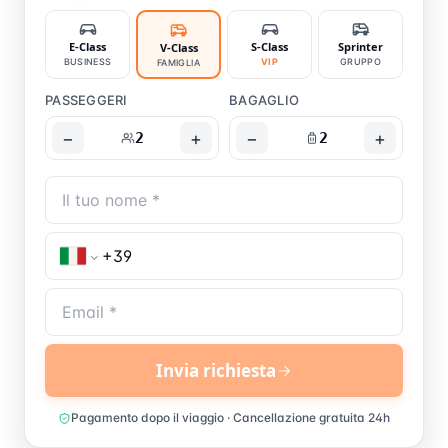
E-Class
S-Class
Sprinter
V-Class
BUSINESS
VIP
GRUPPO
FAMIGLIA
PASSEGGERI
BAGAGLIO
−
+
−
+
2
2
Invia richiesta
Pagamento dopo il viaggio · Cancellazione gratuita 24h