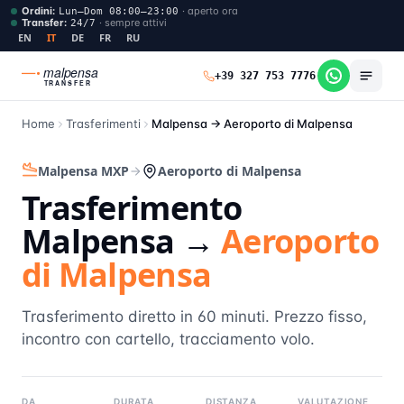
Ordini
:
·
aperto ora
Lun–Dom 08:00–23:00
Transfer
:
·
sempre attivi
24/7
EN
IT
DE
FR
RU
malpensa
+39 327 753 7776
TRANSFER
Home
Trasferimenti
Malpensa →
Aeroporto di Malpensa
Malpensa MXP
Aeroporto di Malpensa
Trasferimento
Malpensa →
Aeroporto
di Malpensa
Trasferimento diretto in 60 minuti. Prezzo fisso,
incontro con cartello, tracciamento volo.
DA
DURATA
DISTANZA
VALUTAZIONE