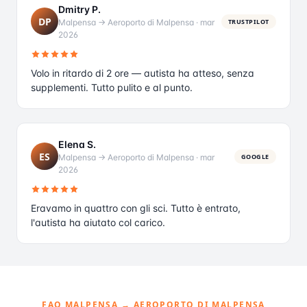
Dmitry P.
DP
Malpensa → Aeroporto di Malpensa
·
mar
TRUSTPILOT
2026
Volo in ritardo di 2 ore — autista ha atteso, senza
supplementi. Tutto pulito e al punto.
Elena S.
ES
Malpensa → Aeroporto di Malpensa
·
mar
GOOGLE
2026
Eravamo in quattro con gli sci. Tutto è entrato,
l'autista ha aiutato col carico.
FAQ MALPENSA → AEROPORTO DI MALPENSA