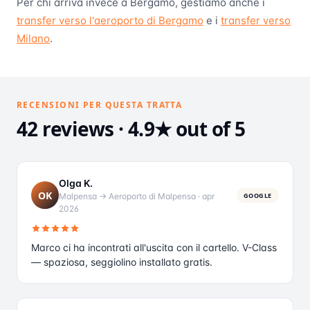
Per chi arriva invece a Bergamo, gestiamo anche i
transfer verso l'aeroporto di Bergamo
e i
transfer verso
Milano
.
RECENSIONI PER QUESTA TRATTA
42 reviews · 4.9★ out of 5
Olga K.
OK
Malpensa → Aeroporto di Malpensa
·
apr
GOOGLE
2026
Marco ci ha incontrati all'uscita con il cartello. V-Class
— spaziosa, seggiolino installato gratis.