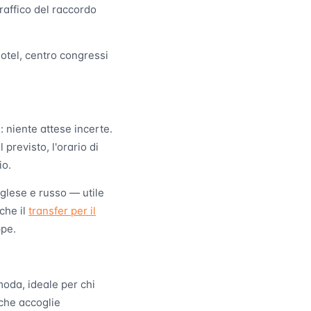
traffico del raccordo
hotel, centro congressi
: niente attese incerte.
previsto, l'orario di
io.
inglese e russo — utile
che il
transfer per il
ppe.
moda, ideale per chi
 che accoglie