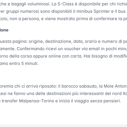
e e bagagli voluminosi. La S-Class è disponibile per chi richie
er gruppi numerosi sono disponibili il minibus Sprinter e il bus 
colo, non a persona, e viene mostrato prima di confermare la p
ione
uesta pagina: origine, destinazione, data, orario e numero di p
amente. Confermando ricevi un voucher via email in pochi minu
giorno della corsa oppure online con carta. Hai bisogno di modif
amo entro 5 minuti.
premia chi ci arriva riposato: il barocco sabaudo, la Mole Anton
si ne fanno una delle destinazioni più interessanti del nord Ita
uo transfer Malpensa–Torino e inizia il viaggio senza pensieri.