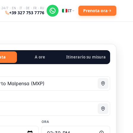
24/7 · EN · IT · DE · FR · RU
Prenota ora
IT
+39 327 753 7776
ata
A ore
Itinerario su misura
ORA