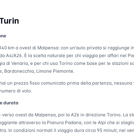
Turin
one
 140 km a ovest di Malpensa: con un'auto privata si raggiunge in
a A4/A26. È la scelta naturale per chi viaggia per affari nel Pie
a di Venaria, e per chi usa Torino come base per le stazioni sci
e, Bardonecchia, Limone Piemonte.
 hai un prezzo fisso comunicato prima della partenza, nessuna fi
 numero di volo.
 e durata
4 verso ovest da Malpensa, poi la A26 in direzione Torino. La s
giante attraverso la Pianura Padana, con le Alpi che si stag
stra. In condizioni normali il viaggio dura circa 95 minuti; nei ve