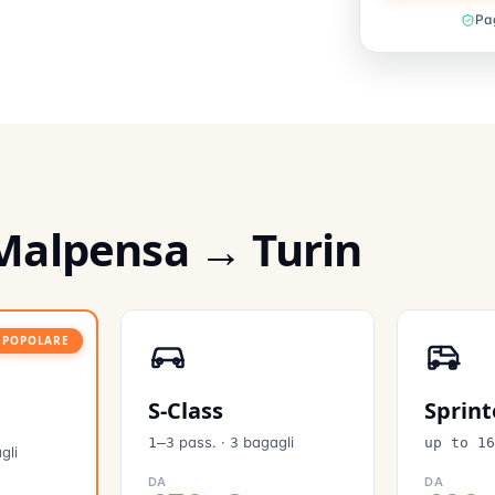
Pag
 Malpensa → Turin
POPOLARE
S-Class
Sprint
pass.
·
bagagli
1–3
3
up to 1
gli
DA
DA