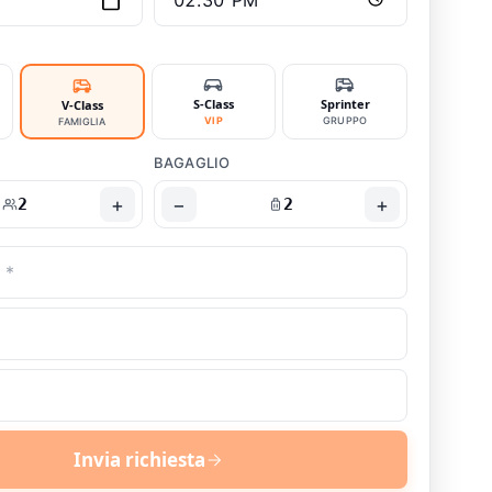
S-Class
Sprinter
V-Class
VIP
GRUPPO
FAMIGLIA
BAGAGLIO
+
−
+
2
2
Invia richiesta