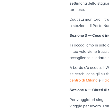
settimana della stagion
torinese.
L'autista monitora il t
o stazione di Porta Nu
Sezione 3 — Cosa è in
Ti accogliamo in sala a
Il tuo volo viene tracc
accoglienza si adatta a
A bordo c'è acqua. Il Wi
se cerchi consigli su r
centro di Milano
e il
tr
Sezione 4 — Classi di 
Per viaggiatori singoli
viaggia per lavoro. Fa