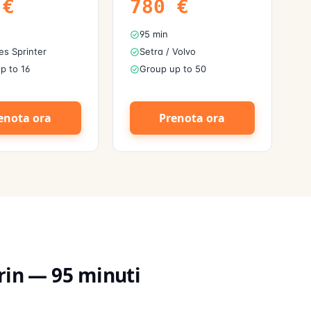
€
780
€
95 min
s Sprinter
Setra / Volvo
p to 16
Group up to 50
enota ora
Prenota ora
rin
—
95
minuti