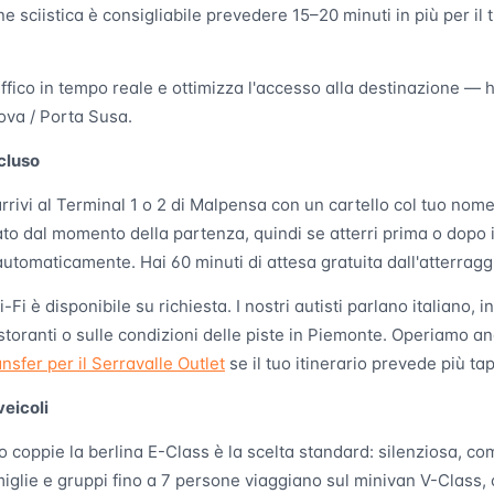
e sciistica è consigliabile prevedere 15–20 minuti in più per il 
raffico in tempo reale e ottimizza l'accesso alla destinazione — 
ova / Porta Susa.
cluso
rrivi al Terminal 1 o 2 di Malpensa con un cartello col tuo nome
iato dal momento della partenza, quindi se atterri prima o dopo il 
utomaticamente. Hai 60 minuti di attesa gratuita dall'atterragg
-Fi è disponibile su richiesta. I nostri autisti parlano italiano, 
istoranti o sulle condizioni delle piste in Piemonte. Operiamo an
ansfer per il Serravalle Outlet
se il tuo itinerario prevede più ta
veicoli
 o coppie la berlina E-Class è la scelta standard: silenziosa, co
miglie e gruppi fino a 7 persone viaggiano sul minivan V-Class,