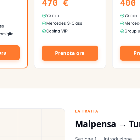
470
€
400
95 min
95 min
Mercedes S-Class
Mercede
ss
Cabina VIP
Group u
famiglia
ora
Prenota ora
Pr
LA TRATTA
Malpensa →
Tu
Sezione 1 — Introduzione