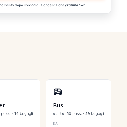
amento dopo il viaggio · Cancellazione gratuita 24h
er
Bus
pass.
·
bagagli
pass.
·
bagagli
6
16
up to 50
50
DA