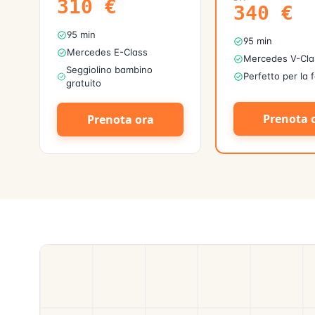
310
€
340
€
95 min
95 min
Mercedes E-Class
Mercedes V-Cla
Seggiolino bambino
Perfetto per la 
gratuito
Prenota 
Prenota ora