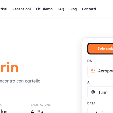
tisti
Recensioni
Chi siamo
FAQ
Blog
Contatti
Solo and
rin
DA
incontro con cartello,
A
DATA
A
VALUTAZIONE
 km
4.9★