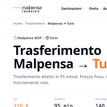
malpensa
Destinazioni
Flotta
Au
TRANSFER
Home
Trasferimenti
Malpensa →
Turin
Malpensa MXP
Turin
Trasferimento
Malpensa →
Tu
Trasferimento diretto in 95 minuti. Prezzo fisso, 
tracciamento volo.
DA
DURATA
DISTANZ
310 €
95 min
140