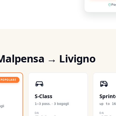
Pag
 Malpensa → Livigno
POPOLARE
S-Class
Sprint
pass.
·
bagagli
1–3
3
up to 1
gli
DA
DA