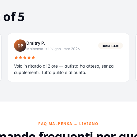
 of 5
Dmitry P.
DP
TRUSTPILOT
Malpensa → Livigno
·
mar 2026
Volo in ritardo di 2 ore — autista ha atteso, senza
supplementi. Tutto pulito e al punto.
FAQ MALPENSA → LIVIGNO
ande frequenti per qu