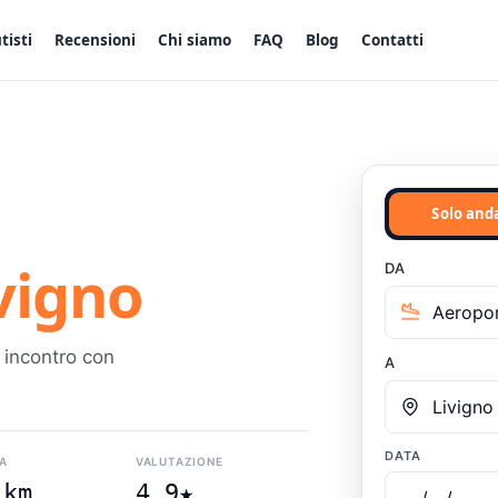
tisti
Recensioni
Chi siamo
FAQ
Blog
Contatti
Solo and
vigno
DA
, incontro con
A
DATA
A
VALUTAZIONE
 km
4.9★