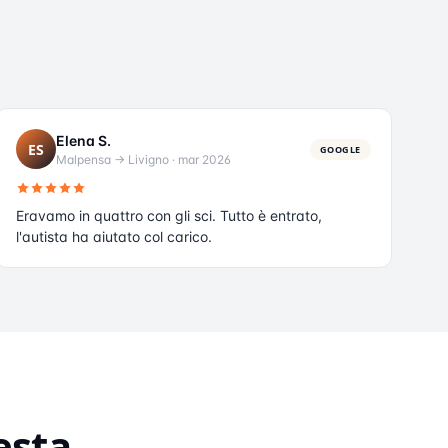
Elena S.
ES
GOOGLE
Malpensa → Livigno
·
mar 2026
Eravamo in quattro con gli sci. Tutto è entrato,
l'autista ha aiutato col carico.
esta