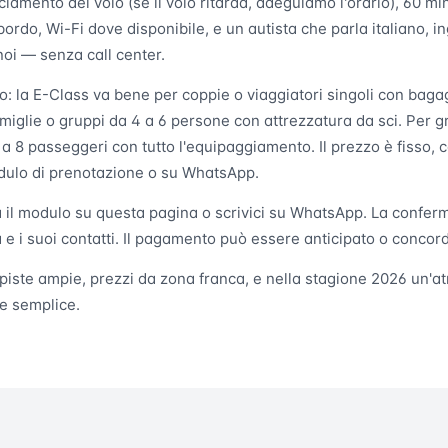
cciamento del volo (se il volo ritarda, adeguiamo l'orario), 60 min
ordo, Wi-Fi dove disponibile, e un autista che parla italiano, in
noi — senza call center.
lo: la E-Class va bene per coppie o viaggiatori singoli con baga
miglie o gruppi da 4 a 6 persone con attrezzatura da sci. Per g
 a 8 passeggeri con tutto l'equipaggiamento. Il prezzo è fisso, c
modulo di prenotazione o su WhatsApp.
 il modulo su questa pagina o scrivici su WhatsApp. La conferm
ta e i suoi contatti. Il pagamento può essere anticipato o conco
: piste ampie, prezzi da zona franca, e nella stagione 2026 un'at
te semplice.