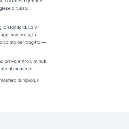
uti di attesa gratuita
glese o russo. Il
glio standard. La V-
ruppi numerosi, lo
alcolato per tragitto —
a arriva entro 5 minuti
rdato al momento.
mosfera olimpica. Il