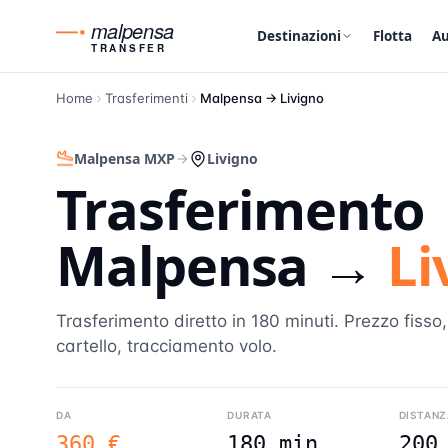
malpensa
Destinazioni
Flotta
Au
TRANSFER
Home
Trasferimenti
Malpensa →
Livigno
Malpensa MXP
Livigno
Trasferimento
Malpensa →
Li
Trasferimento diretto in 180 minuti. Prezzo fisso
cartello, tracciamento volo.
DA
DURATA
DISTANZ
360 €
180 min
200