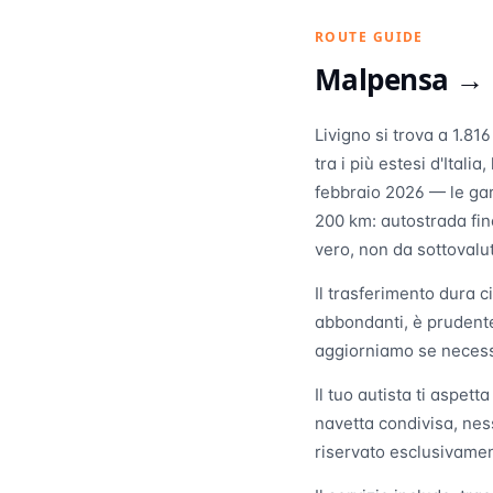
ROUTE GUIDE
Malpensa →
Livigno si trova a 1.81
tra i più estesi d'Itali
febbraio 2026 — le gar
200 km: autostrada fin
vero, non da sottovalu
Il trasferimento dura c
abbondanti, è prudente 
aggiorniamo se necess
Il tuo autista ti aspett
navetta condivisa, nes
riservato esclusivamen