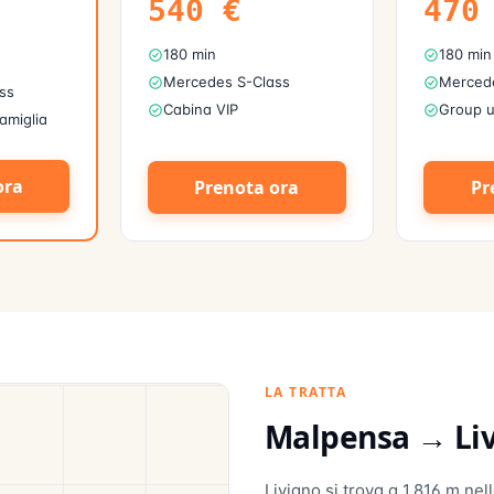
540
€
470
180 min
180 min
Mercedes S-Class
Mercede
ss
Cabina VIP
Group u
famiglia
ora
Prenota ora
Pr
LA TRATTA
Malpensa →
Li
Livigno si trova a 1.816 m nel