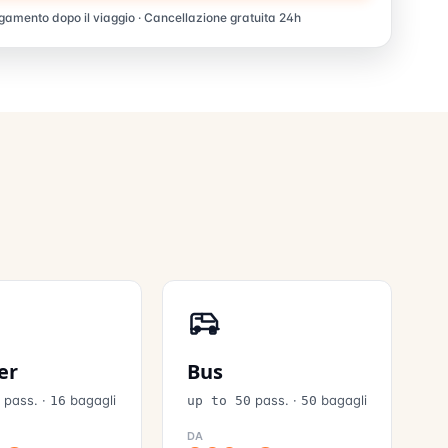
amento dopo il viaggio · Cancellazione gratuita 24h
er
Bus
pass.
·
bagagli
pass.
·
bagagli
6
16
up to 50
50
DA