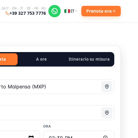
24/7 · EN · IT · DE · FR · RU
Prenota ora
IT
+39 327 753 7776
ata
A ore
Itinerario su misura
ORA