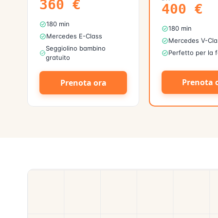
360
€
400
€
180 min
180 min
Mercedes E-Class
Mercedes V-Cla
Seggiolino bambino
Perfetto per la 
gratuito
Prenota 
Prenota ora