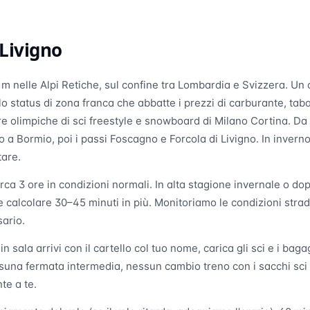
Livigno
6 m nelle Alpi Retiche, sul confine tra Lombardia e Svizzera. Un
a, lo status di zona franca che abbatte i prezzi di carburante, tab
e olimpiche di sci freestyle e snowboard di Milano Cortina. D
o a Bormio, poi i passi Foscagno e Forcola di Livigno. In invern
tare.
irca 3 ore in condizioni normali. In alta stagione invernale o do
calcolare 30–45 minuti in più. Monitoriamo le condizioni strada
ario.
a in sala arrivi con il cartello col tuo nome, carica gli sci e i ba
suna fermata intermedia, nessun cambio treno con i sacchi sci a 
te a te.