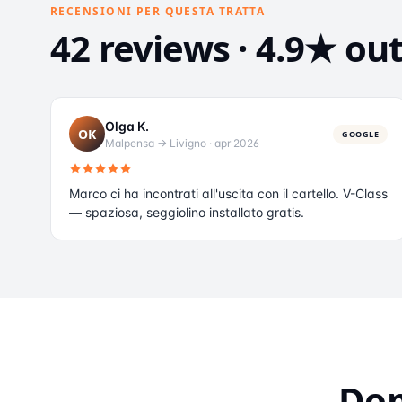
RECENSIONI PER QUESTA TRATTA
42 reviews · 4.9★ out
Olga K.
OK
GOOGLE
Malpensa → Livigno
·
apr 2026
Marco ci ha incontrati all'uscita con il cartello. V-Class
— spaziosa, seggiolino installato gratis.
Dom