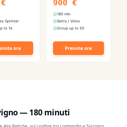
€
900
€
180 min
s Sprinter
Setra / Volvo
p to 16
Group up to 50
enota ora
Prenota ora
vigno
—
180
minuti
le Alpi Retiche, sul confine tra Lombardia e Svizzera.