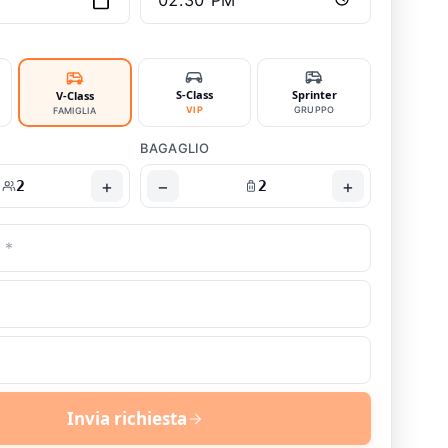
S-Class
Sprinter
V-Class
VIP
GRUPPO
FAMIGLIA
BAGAGLIO
+
−
+
2
2
Invia richiesta