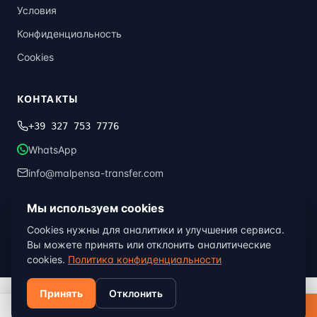
Условия
Конфиденциальность
Cookies
КОНТАКТЫ
+39 327 753 7776
WhatsApp
info@malpensa-transfer.com
Мы используем cookies
© 2013–2026 Malpensa Transfer · Global Transfer Italia ·
Милан,
Cookies нужны для аналитики и улучшения сервиса.
Италия
Вы можете принять или отклонить аналитические
Условия
Конфиденциальность
Cookies
cookies.
Политика конфиденциальности
Принять
Отклонить
Забронировать