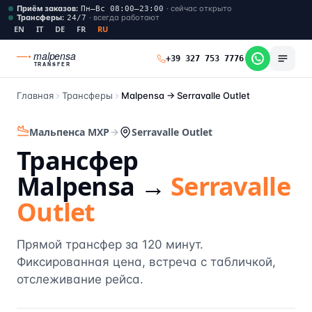
Приём заказов
:
·
сейчас открыто
Пн–Вс 08:00–23:00
Трансферы
:
·
всегда работают
24/7
EN
IT
DE
FR
RU
malpensa
+39 327 753 7776
TRANSFER
Главная
Трансферы
Malpensa →
Serravalle Outlet
Мальпенса MXP
Serravalle Outlet
Трансфер
Malpensa →
Serravalle
Outlet
Прямой трансфер за 120 минут.
Фиксированная цена, встреча с табличкой,
отслеживание рейса.