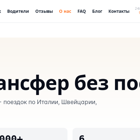
24/
к
Водители
Отзывы
О нас
FAQ
Блог
Контакты
ансфер без п
+ поездок по Италии, Швейцарии,
000+
6