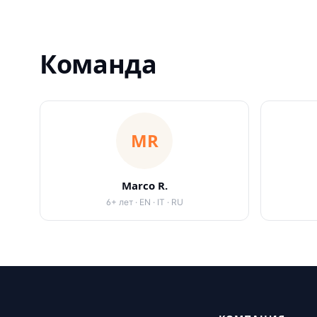
Команда
MR
Marco R.
6
+
лет
·
EN · IT · RU