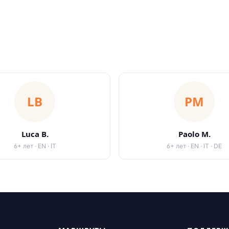
LB
PM
Luca B.
Paolo M.
6
+
лет
·
EN · IT
6
+
лет
·
EN · IT · DE