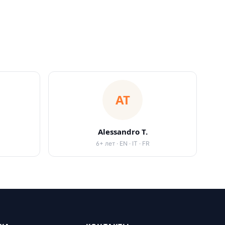
AT
Alessandro T.
6
+
лет
·
EN · IT · FR