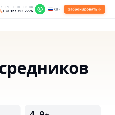
7 · EN · IT · DE · FR · RU
Забронировать
RU
+39 327 753 7776
осредников
4.9★