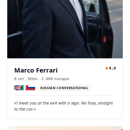
Marco Ferrari
4.9
8
лет ·
Milan
·
поездок
2 400
RUSSIAN CONVERSATIONAL
«
I meet you at the exit with a sign. No fuss, straight
to the car.
»