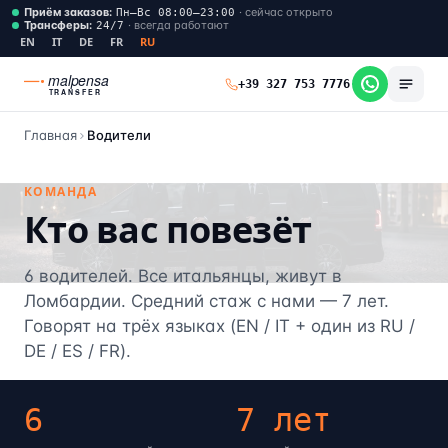
Приём заказов
:
·
сейчас открыто
Пн–Вс 08:00–23:00
Трансферы
:
·
всегда работают
24/7
EN
IT
DE
FR
RU
malpensa
+39 327 753 7776
TRANSFER
Главная
Водители
КОМАНДА
Кто вас повезёт
6 водителей. Все итальянцы, живут в
Ломбардии. Средний стаж с нами — 7 лет.
Говорят на трёх языках (EN / IT + один из RU /
DE / ES / FR).
6
7 лет