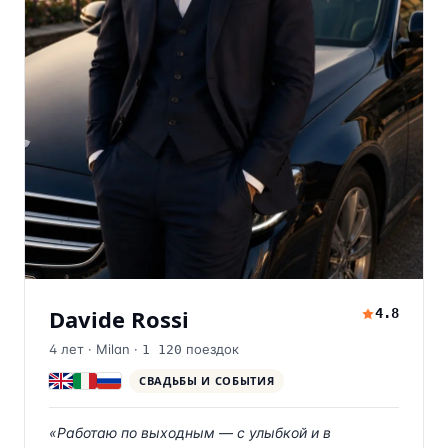
Davide Rossi
4.8
4
лет ·
Milan
·
поездок
1 120
СВАДЬБЫ И СОБЫТИЯ
«
Работаю по выходным — с улыбкой и в