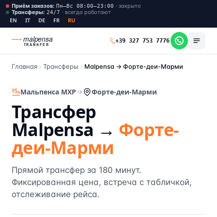
Приём заказов
:
·
закрыто
Пн–Вс 08:00–23:00
Трансферы
:
·
всегда работают
24/7
EN
IT
DE
FR
RU
malpensa
+39 327 753 7776
TRANSFER
Главная
Трансферы
Malpensa →
Форте-деи-Марми
Мальпенса MXP
Форте-деи-Марми
Трансфер
Malpensa →
Форте-
деи-Марми
Прямой трансфер за 180 минут.
Фиксированная цена, встреча с табличкой,
отслеживание рейса.