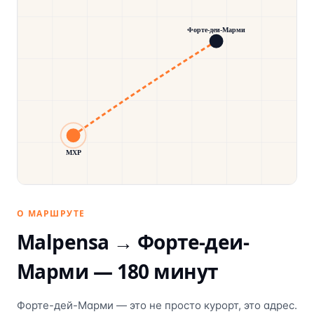
Форте-деи-Марми
MXP
О МАРШРУТЕ
Malpensa →
Форте-деи-
Марми
—
180
минут
Форте-дей-Марми — это не просто курорт, это адрес.