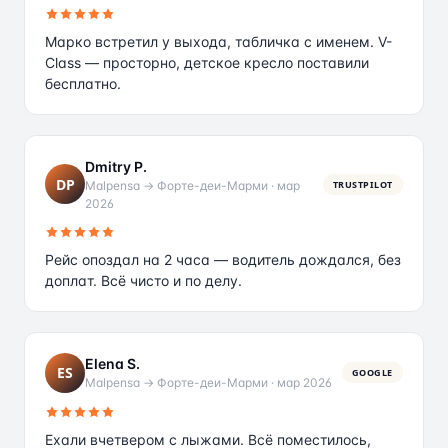
Марко встретил у выхода, табличка с именем. V-
Class — просторно, детское кресло поставили
бесплатно.
Dmitry P.
DP
Malpensa → Форте-деи-Марми
·
мар
TRUSTPILOT
2026
Рейс опоздал на 2 часа — водитель дождался, без
доплат. Всё чисто и по делу.
Elena S.
ES
GOOGLE
Malpensa → Форте-деи-Марми
·
мар 2026
Ехали вчетвером с лыжами. Всё поместилось,