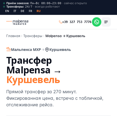
Приём заказов
:
·
сейчас открыто
Пн–Вс 08:00–23:00
Трансферы
:
·
всегда работают
24/7
EN
IT
DE
FR
RU
malpensa
+39 327 753 7776
TRANSFER
Главная
Трансферы
Malpensa →
Куршевель
Мальпенса MXP
Куршевель
Трансфер
Malpensa →
Куршевель
Прямой трансфер за 270 минут.
Фиксированная цена, встреча с табличкой,
отслеживание рейса.