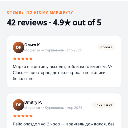
ОТЗЫВЫ ПО ЭТОМУ МАРШРУТУ
42 reviews · 4.9★ out of 5
Ольга К.
ОК
GOOGLE
Malpensa → Куршевель
·
апр 2026
Марко встретил у выхода, табличка с именем. V-
Class — просторно, детское кресло поставили
бесплатно.
Dmitry P.
DP
TRUSTPILOT
Malpensa → Куршевель
·
мар 2026
Рейс опоздал на 2 часа — водитель дождался, без