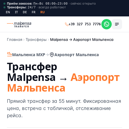
Приём заказов
:
·
сейчас открыто
Пн–Вс 08:00–23:00
Трансферы
:
·
всегда работают
24/7
EN
IT
DE
FR
RU
malpensa
+39 327 753 7776
TRANSFER
Главная
Трансферы
Malpensa →
Аэропорт Мальпенса
Мальпенса MXP
Аэропорт Мальпенса
Трансфер
Malpensa →
Аэропорт
Мальпенса
Прямой трансфер за 55 минут. Фиксированная
цена, встреча с табличкой, отслеживание
рейса.