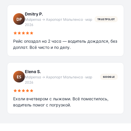
Dmitry P.
DP
Malpensa → Аэропорт Мальпенса
·
мар
TRUSTPILOT
2026
Рейс опоздал на 2 часа — водитель дождался, без
доплат. Всё чисто и по делу.
Elena S.
ES
Malpensa → Аэропорт Мальпенса
·
мар
GOOGLE
2026
Ехали вчетвером с лыжами. Всё поместилось,
водитель помог с погрузкой.