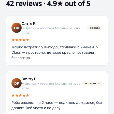
42 reviews · 4.9★ out of 5
Ольга К.
ОК
Malpensa → Аэропорт Мальпенса
·
апр
GOOGLE
2026
Марко встретил у выхода, табличка с именем. V-
Class — просторно, детское кресло поставили
бесплатно.
Dmitry P.
DP
Malpensa → Аэропорт Мальпенса
·
мар
TRUSTPILOT
2026
Рейс опоздал на 2 часа — водитель дождался, без
доплат. Всё чисто и по делу.