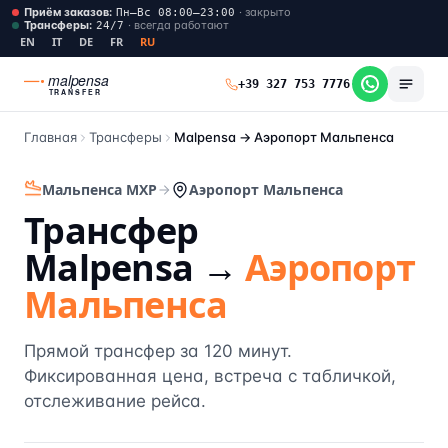
Приём заказов
:
·
закрыто
Пн–Вс 08:00–23:00
Трансферы
:
·
всегда работают
24/7
EN
IT
DE
FR
RU
malpensa
+39 327 753 7776
TRANSFER
Главная
Трансферы
Malpensa →
Аэропорт Мальпенса
Мальпенса MXP
Аэропорт Мальпенса
Трансфер
Malpensa →
Аэропорт
Мальпенса
Прямой трансфер за 120 минут.
Фиксированная цена, встреча с табличкой,
отслеживание рейса.