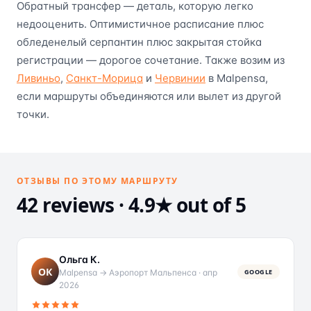
Обратный трансфер — деталь, которую легко
недооценить. Оптимистичное расписание плюс
обледенелый серпантин плюс закрытая стойка
регистрации — дорогое сочетание. Также возим из
Ливиньо
,
Санкт-Морица
и
Червинии
в Malpensa,
если маршруты объединяются или вылет из другой
точки.
ОТЗЫВЫ ПО ЭТОМУ МАРШРУТУ
42 reviews · 4.9★ out of 5
Ольга К.
ОК
Malpensa → Аэропорт Мальпенса
·
апр
GOOGLE
2026