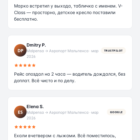
Марко встретил у выхода, табличка с именем. V-
Class — просторно, детское кресло поставили
бесплатно.
Dmitry P.
DP
Malpensa → Аэропорт Мальпенса
·
мар
TRUSTPILOT
2026
Рейс опоздал на 2 часа — водитель дождался, без
доплат. Всё чисто и по делу.
Elena S.
ES
Malpensa → Аэропорт Мальпенса
·
мар
GOOGLE
2026
Ехали вчетвером с лыжами. Всё поместилось,