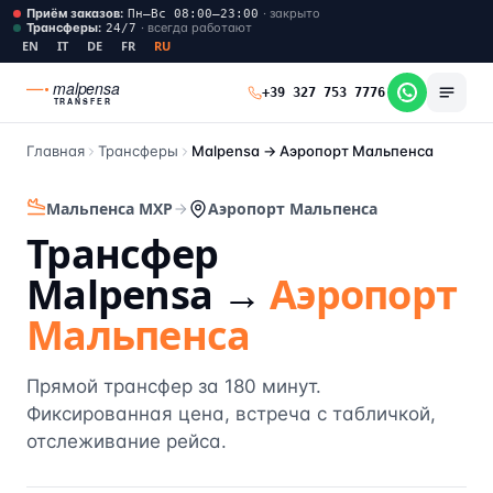
Приём заказов
:
·
закрыто
Пн–Вс 08:00–23:00
Трансферы
:
·
всегда работают
24/7
EN
IT
DE
FR
RU
malpensa
+39 327 753 7776
TRANSFER
Главная
Трансферы
Malpensa →
Аэропорт Мальпенса
Мальпенса MXP
Аэропорт Мальпенса
Трансфер
Malpensa →
Аэропорт
Мальпенса
Прямой трансфер за 180 минут.
Фиксированная цена, встреча с табличкой,
отслеживание рейса.