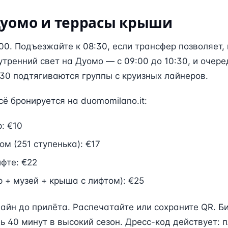
Дуомо и террасы крыши
00. Подъезжайте к 08:30, если трансфер позволяет, 
утренний свет на Дуомо — с 09:00 до 10:30, и очер
:30 подтягиваются группы с круизных лайнеров.
сё бронируется на duomomilano.it:
: €10
м (251 ступенька): €17
фте: €22
р + музей + крыша с лифтом): €25
айн до прилёта. Распечатайте или сохраните QR. Б
дь 40 минут в высокий сезон. Дресс-код действует: 