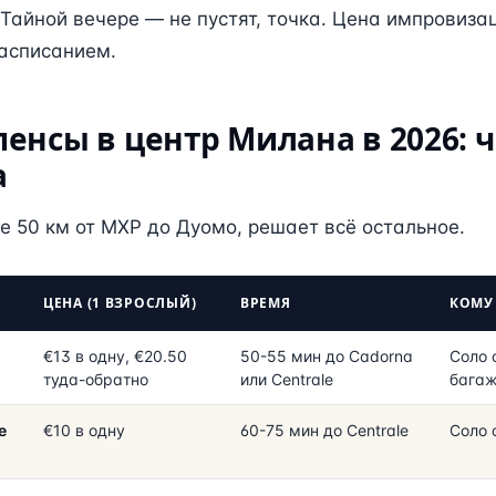
 Тайной вечере — не пустят, точка. Цена импровиза
расписанием.
енсы в центр Милана в 2026: 
а
е 50 км от MXP до Дуомо, решает всё остальное.
ЦЕНА (1 ВЗРОСЛЫЙ)
ВРЕМЯ
КОМУ
€13 в одну, €20.50
50-55 мин до Cadorna
Соло 
туда-обратно
или Centrale
бага
e
€10 в одну
60-75 мин до Centrale
Соло 