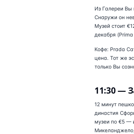
Из Галереи Вы 
Снаружи он не
Музей стоит €1
декабря (Prima
Кофе: Prada Ca
цена. Тот же э
только Вы созн
11:30 — 
12 минут пешко
династия Сфорц
музеи по €5 — 
Микеланджело,