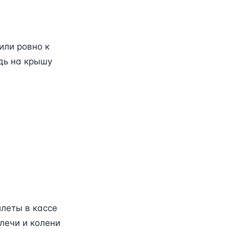
или ровно к
едь на крышу
илеты в кассе
плечи и колени