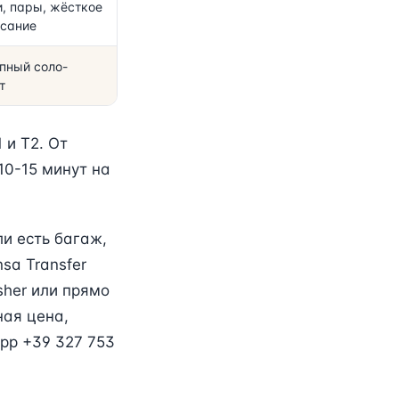
, пары, жёсткое
сание
пный соло-
т
 и T2. От
10-15 минут на
и есть багаж,
sa Transfer
sher или прямо
ная цена,
App +39 327 753