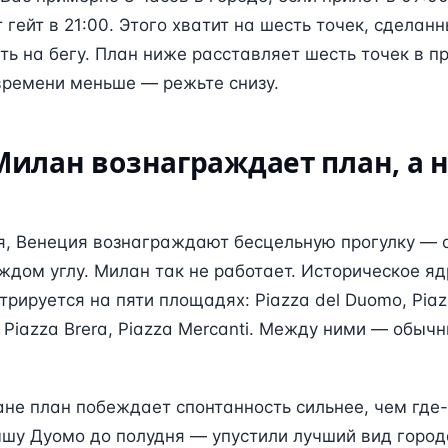
 гейт в 21:00. Этого хватит на шесть точек, сделан
ть на бегу. План ниже расставляет шесть точек в 
времени меньше — режьте снизу.
илан вознаграждает план, а 
я, Венеция вознаграждают бесцельную прогулку — 
ждом углу. Милан так не работает. Историческое я
трируется на пяти площадях: Piazza del Duomo, Piazz
, Piazza Brera, Piazza Mercanti. Между ними — обыч
не план побеждает спонтанность сильнее, чем где-
ышу Дуомо до полудня — упустили лучший вид город