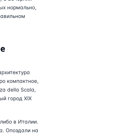
ных нормально,
правильном
не
архитектура
дро компактное,
a della Scala,
ный город XIX
либо в Италии.
а. Опоздали на