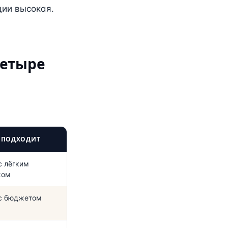
ции высокая.
четыре
 ПОДХОДИТ
с лёгким
жом
с бюджетом