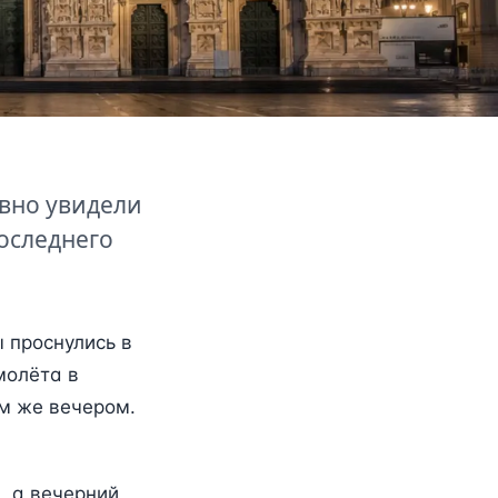
авно увидели
оследнего
 проснулись в
амолёта в
ем же вечером.
, а вечерний