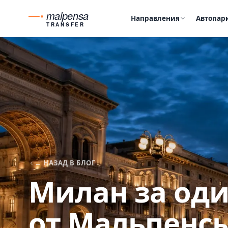
malpensa
Направления
Автопар
TRANSFER
← НАЗАД В БЛОГ
Милан за оди
от Мальпенс