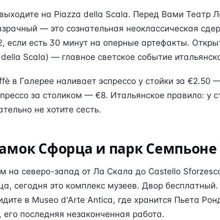
выходите на Piazza della Scala. Перед Вами Театр Л
взрачный — это сознательная неоклассическая сде
2, если есть 30 минут на оперные артефакты. Откры
 della Scala) — главное светское событие итальянск
ffè в Галерее наливает эспрессо у стойки за €2.50
спрессо за столиком — €8. Итальянское правило: у с
ательно не хотите сесть.
Замок Сфорца и парк Семпьоне
м на северо-запад от Ла Скала до Castello Sforzesc
а, сегодня это комплекс музеев. Двор бесплатный
идите в Museo d'Arte Antica, где хранится Пьета Ро
 его последняя незаконченная работа.