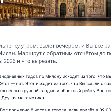
льпенсу утром, вылет вечером, и Вы всё р
илан. Маршрут с обратным отсчётом до п
ы 2026 и что вырезать.
нодневных гидов по Милану исходят из того, что Вы
Этот — нет. Этот исходит из того, что Вы сошли с с
льпенсы с ручной кладью и обратный рейс у Вас т
. Другая математика.
Вас примерно 8 часов в городе, если прилёт в 09:00