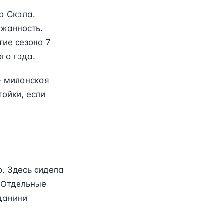
а Скала.
ржанность.
тие сезона 7
ого года.
 — миланская
тойки, если
o. Здесь сидела
. Отдельные
нданини