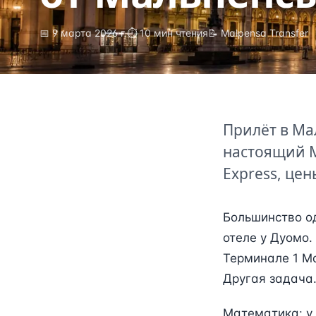
📅
9 марта 2026 г.
⏱
10
мин чтения
📝 Malpensa Transfer
Прилёт в Ма
настоящий М
Express, цен
Большинство од
отеле у Дуомо. 
Терминале 1 Ма
Другая задача
Математика: у 