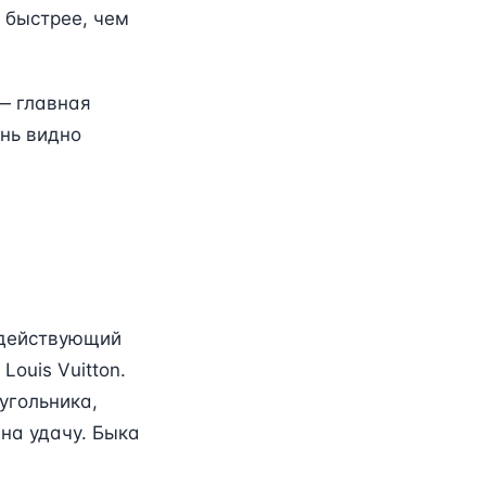
 быстрее, чем
— главная
ень видно
 действующий
ouis Vuitton.
угольника,
 на удачу. Быка