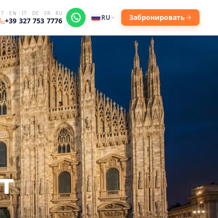
7 · EN · IT · DE · FR · RU
Забронировать
RU
+39 327 753 7776
т