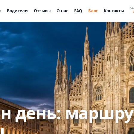
24/
к
Водители
Отзывы
О нас
FAQ
Блог
Контакты
н день: маршру
ы