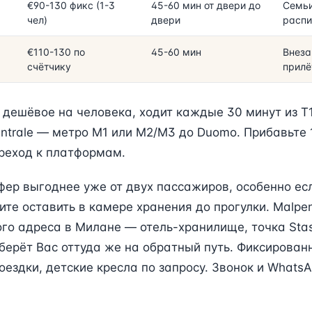
€90-130 фикс (1-3
45-60 мин от двери до
Семьи
чел)
двери
распи
€110-130 по
45-60 мин
Внеза
счётчику
прилё
дешёвое на человека, ходит каждые 30 минут из T1
ntrale — метро M1 или M2/M3 до Duomo. Прибавьте 
ереход к платформам.
ер выгоднее уже от двух пассажиров, особенно есл
ите оставить в камере хранения до прогулки. Malpen
го адреса в Милане — отель-хранилище, точка Sta
берёт Вас оттуда же на обратный путь. Фиксирован
оездки, детские кресла по запросу. Звонок и Whats