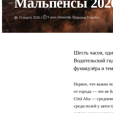
Мальпенсы 202
⏱
9
мин чтения
📅
15 марта 2026 г.
📝 Malpensa Transfer
Шесть часов, од
Водительский гид
фуникулёра и тем,
Первое, что важно по
от города — это не Б
Città Alta — средне
среди полей у автос