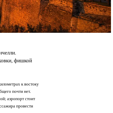
нчелли.
ыковки, фишкой
километрах к востоку
бщего почти нет.
ой; аэропорт стоит
ассажира провести