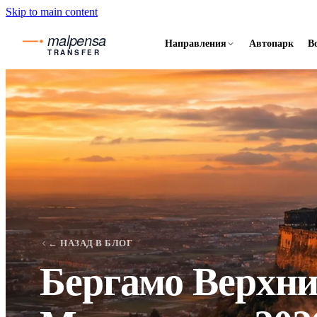
Skip to main content
malpensa
Направления
Автопарк
В
TRANSFER
← НАЗАД В БЛОГ
Бергамо Верхни