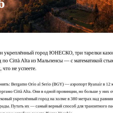
6
ин укреплённый город ЮНЕСКО, три тарелки казо
 по Città Alta из Мальпенсы — с математикой ст
 что не успеете.
нять: Bergamo Orio al Serio (BGY) — аэропорт Ryanair в 12 
ергамо Città Alta. Они в одной провинции, но больше у них о
вековый укреплённый город на холме в 380 метрах над равнин
трады. Путать их — самый верный способ для транзитного п