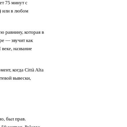
ет 75 минут с
2) или в любом
ю равнину, которая в
rpe — звучит как
 веке, название
ент, когда Città Alta
тевой вывески,
о, был прав.