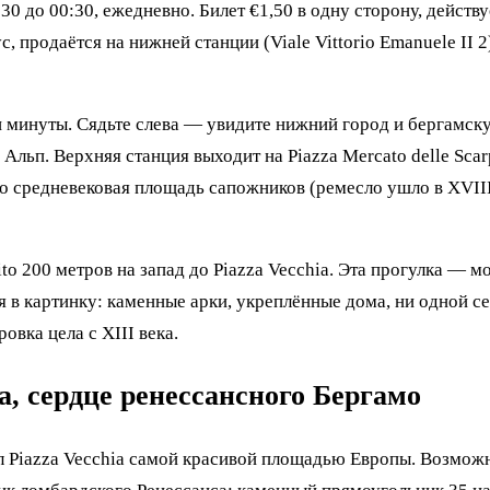
30 до 00:30, ежедневно. Билет €1,50 в одну сторону, действу
с, продаётся на нижней станции (Viale Vittorio Emanuele II 
 минуты. Сядьте слева — увидите нижний город и бергамску
 Альп. Верхняя станция выходит на Piazza Mercato delle Sca
то средневековая площадь сапожников (ремесло ушло в XVIII
o 200 метров на запад до Piazza Vecchia. Эта прогулка — мом
я в картинку: каменные арки, укреплённые дома, ни одной се
овка цела с XIII века.
ia, сердце ренессансного Бергамо
 Piazza Vecchia самой красивой площадью Европы. Возможн