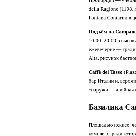
Пропорции — учебник
della Ragione (1198,
Fontana Contarini в 
Подъём на Campanon
10:00–20:00 в высоки
ежевечерне — традици
Alta, рисунок бастио
Caffè del Tasso
(Piaz
бар Италии и, вероят
снаружи — двойная ц
Базилика Са
Площадью южнее, чер
комплекс, ради кото