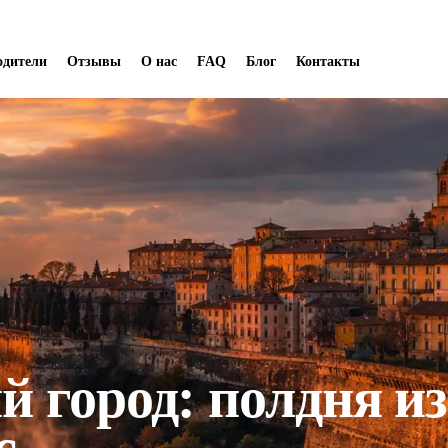
одители
Отзывы
О нас
FAQ
Блог
Контакты
й город: полдня из