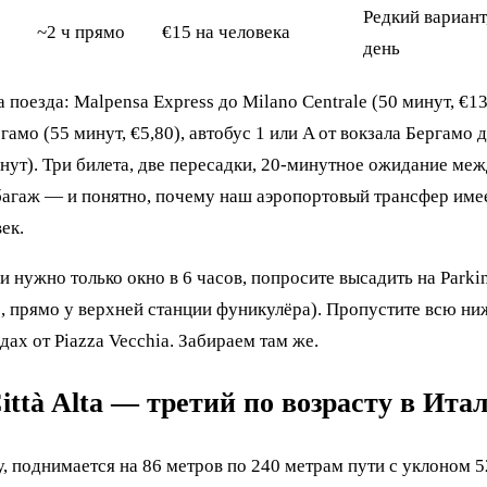
Редкий вариант,
~2 ч прямо
€15 на человека
день
поезда: Malpensa Express до Milano Centrale (50 минут, €13
амо (55 минут, €5,80), автобус 1 или A от вокзала Бергамо 
инут). Три билета, две пересадки, 20-минутное ожидание ме
 багаж — и понятно, почему наш аэропортовый трансфер име
ек.
и нужно только окно в 6 часов, попросите высадить на Parking
ас, прямо у верхней станции фуникулёра). Пропустите всю н
дах от Piazza Vecchia. Забираем там же.
ttà Alta — третий по возрасту в Ита
у, поднимается на 86 метров по 240 метрам пути с уклоном 5