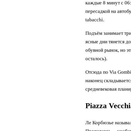
каждые 8 минут с 06:
пересадкой на автобу
tabacchi.
Подъём занимает три
ясные дни тянется до
обувной рынок, но э
осталось).
Отсюда по Via Gombit
наконец складываетс
средневековая планир
Piazza Vecch
Ле Корбюзье называл