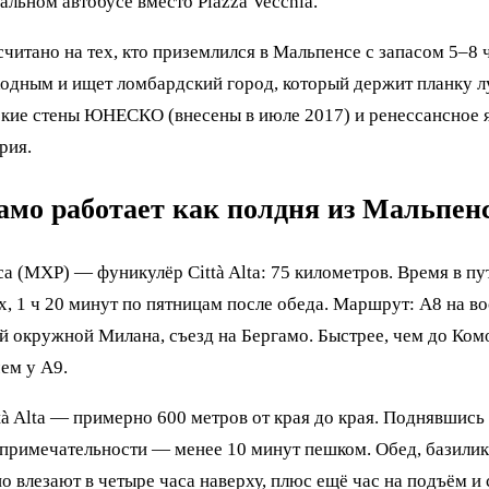
альном автобусе вместо Piazza Vecchia.
читано на тех, кто приземлился в Мальпенсе с запасом 5–8 
ходным и ищет ломбардский город, который держит планку 
кие стены ЮНЕСКО (внесены в июле 2017) и ренессансное 
рия.
амо работает как полдня из Мальпен
а (MXP) — фуникулёр Città Alta: 75 километров. Время в пут
, 1 ч 20 минут по пятницам после обеда. Маршрут: A8 на во
ой окружной Милана, съезд на Бергамо. Быстрее, чем до Ком
ем у A9.
tà Alta — примерно 600 метров от края до края. Поднявшись
примечательности — менее 10 минут пешком. Обед, базилика
о влезают в четыре часа наверху, плюс ещё час на подъём и 