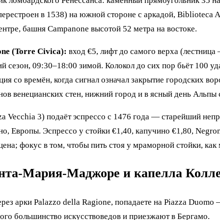
 ломбардского Ренессанса: каменный прямоугольник 35 на 
 перестроен в 1538) на южной стороне с аркадой, Biblioteca 
центре, башня Campanone высотой 52 метра на востоке.
e (Torre Civica):
вход €5, лифт до самого верха (лестница
й сезон, 09:30–18:00 зимой. Колокол до сих пор бьёт 100 уд
я со времён, когда сигнал означал закрытие городских воро
нов венецианских стен, нижний город и в ясный день Альпы 
za Vecchia 3) подаёт эспрессо с 1476 года — старейший не
но, Европы. Эспрессо у стойки €1,40, капучино €1,80, Negron
ена; фокус в том, чтобы пить стоя у мраморной стойки, как
нта-Мария-Маджоре и капелла Колл
ез арки Palazzo della Ragione, попадаете на Piazza Duomo
рого большинство искусствоведов и приезжают в Бергамо.