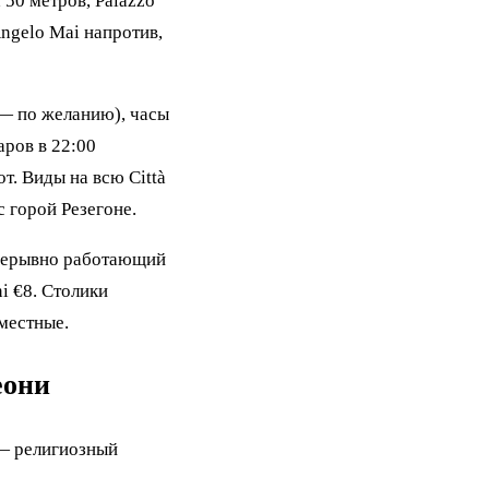
50 метров, Palazzo
Angelo Mai напротив,
 — по желанию), часы
аров в 22:00
т. Виды на всю Città
с горой Резегоне.
прерывно работающий
i €8. Столики
 местные.
еони
 — религиозный