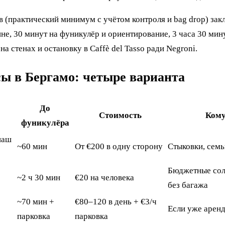
в (практический минимум с учётом контроля и bag drop) зак
е, 30 минут на фуникулёр и ориентирование, 3 часа 30 мину
на стенах и остановку в Caffè del Tasso ради Negroni.
ы в Бергамо: четыре варианта
До
Стоимость
Кому
фуникулёра
наш
~60 мин
От €200 в одну сторону
Стыковки, семь
Бюджетные сол
~2 ч 30 мин
€20 на человека
без багажа
~70 мин +
€80–120 в день + €3/ч
Если уже арен
парковка
парковка