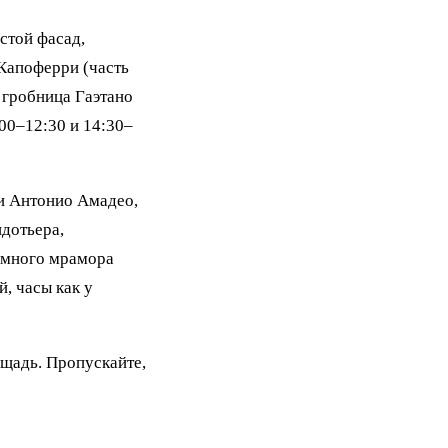
стой фасад,
Капоферри (часть
 гробница Гаэтано
00–12:30 и 14:30–
и Антонио Амадео,
дотьера,
омного мрамора
й, часы как у
ощадь. Пропускайте,