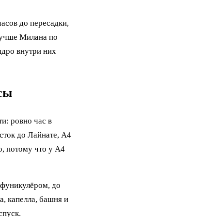
часов до пересадки,
лучше Милана по
ядро внутри них
сы
и: ровно час в
сток до Лайнате, A4
о, потому что у A4
 фуникулёром, до
, капелла, башня и
спуск.