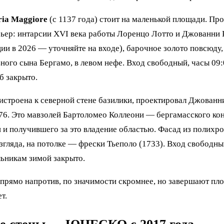
aria Maggiore
(с 1137 года) стоит на маленькой площади. Про
ьер: интарсии XVI века работы Лоренцо Лотто и Джованни 
ции в 2026 — уточняйте на входе), барочное золото повсюду,
ного сына Бергамо, в левом нефе. Вход свободный, часы 09:
б закрыто.
истроена к северной стене базилики, проектировал Джованн
76. Это мавзолей Бартоломео Коллеони — бергамасского кон
и получившего за это владение областью. Фасад из полихр
згляда, на потолке — фрески Тьеполо (1733). Вход свободны
льникам зимой закрыто.
прямо напротив, по значимости скромнее, но завершают пл
т.